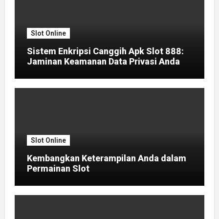
Slot Online
Sistem Enkripsi Canggih Apk Slot 888:
Jaminan Keamanan Data Privasi Anda
Slot Online
Kembangkan Keterampilan Anda dalam
Permainan Slot