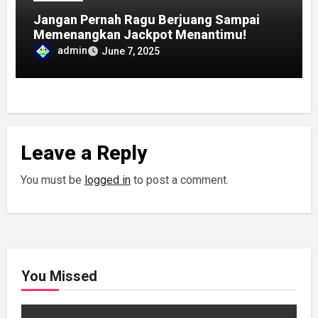
Jangan Pernah Ragu Berjuang Sampai
Memenangkan Jackpot Menantimu!
admin
June 7, 2025
Leave a Reply
You must be
logged in
to post a comment.
You Missed