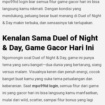
mpo99id login biar semua fitur game gacor hari ini bisa
langsung kamu nikmati. Dengan kondisi yang
mendukung, peluang besar buat menang di Duel of Night
& Day makin terbuka, dan sensasinya tak terlupakan.
Kenalan Sama Duel of Night
& Day, Game Gacor Hari Ini
Ngomongin soal Duel of Night & Day, game ini punya
tema yang seru banget—dua dunia yang bertarung, siang
versus malam. Visualnya keren dan penuh energi, cocok
banget buat kamu yang suka tema petualangan dan
keberanian. Saat
mpo99id login
, semua fitur dari game
ini yang gacor hari ini bisa langsung kamu manfaatkan,
mulai dari wild, scatter, sampai fitur bonus yang lagi