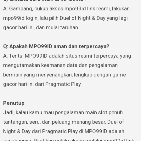
A: Gampang, cukup akses mpo99id link resmi, lakukan
mpo99id login, lalu pilih Duel of Night & Day yang lagi
gacor hari ini, dan mulai taruhan.
Q: Apakah MPO99ID aman dan terpercaya?
A: Tentu! MPO99ID adalah situs resmi terpercaya yang
mengutamakan keamanan data dan pengalaman
bermain yang menyenangkan, lengkap dengan game
gacor hari ini dari Pragmatic Play.
Penutup
Jadi, kalau kamu mau pengalaman main slot penuh
tantangan, seru, dan peluang menang besar, Duel of
Night & Day dari Pragmatic Play di MPO99ID adalah
jawabannya. Pastikan selalu akses melalui mpo99id link