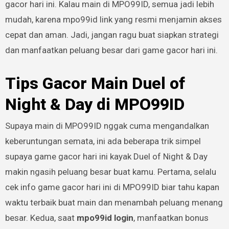
gacor hari ini. Kalau main di MPO99ID, semua jadi lebih
mudah, karena mpo99id link yang resmi menjamin akses
cepat dan aman. Jadi, jangan ragu buat siapkan strategi
dan manfaatkan peluang besar dari game gacor hari ini.
Tips Gacor Main Duel of
Night & Day di MPO99ID
Supaya main di MPO99ID nggak cuma mengandalkan
keberuntungan semata, ini ada beberapa trik simpel
supaya game gacor hari ini kayak Duel of Night & Day
makin ngasih peluang besar buat kamu. Pertama, selalu
cek info game gacor hari ini di MPO99ID biar tahu kapan
waktu terbaik buat main dan menambah peluang menang
besar. Kedua, saat
mpo99id login
, manfaatkan bonus