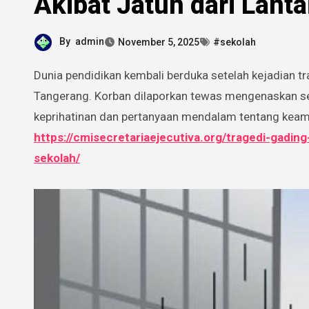
Akibat Jatuh dari Lanta
By
admin
November 5, 2025
#sekolah
Dunia pendidikan kembali berduka setelah kejadian tragis menimpa seorang bocah berusia 13 tahun di Gading Serpong,
Tangerang. Korban dilaporkan tewas mengenaskan set
keprihatinan dan pertanyaan mendalam tentang keama
https://cmisecretariaejecutiva.org/tragedi-gadin
sekolah/