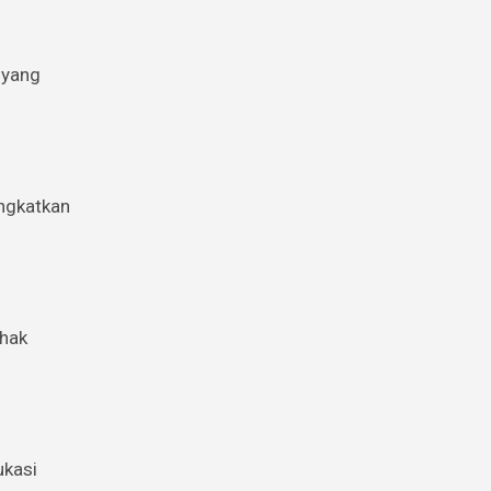
 yang
ingkatkan
ihak
ukasi