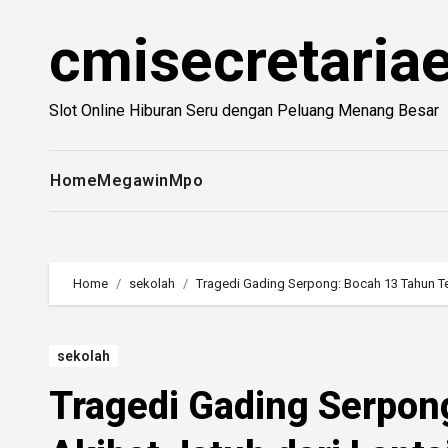
Skip
cmisecretariae
to
content
Slot Online Hiburan Seru dengan Peluang Menang Besar
Home
Megawin
Mpo
Home
sekolah
Tragedi Gading Serpong: Bocah 13 Tahun Te
sekolah
Tragedi Gading Serpon