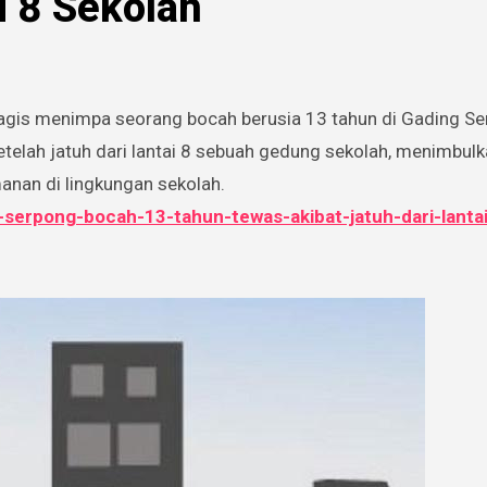
i 8 Sekolah
elah jatuh dari lantai 8 sebuah gedung sekolah, menimbul
nan di lingkungan sekolah.
g-serpong-bocah-13-tahun-tewas-akibat-jatuh-dari-lanta