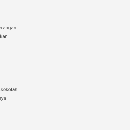
erangan
pkan
 sekolah.
nya