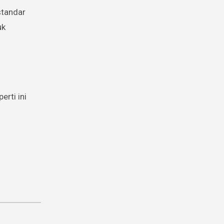
standar
uk
rti ini