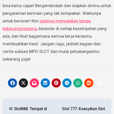
bisa kamu capai! Bergembiralah dan siapkan dirimu untuk
pengalaman bermain yang tak terlupakan. Waktunya
untuk bersinar! Kini
saatnya menyalakan lampu
keberuntunganmu
, berputar di setiap kesempatan yang
ada, dan lihat bagaimana semua kerja kerasmu
membuahkan hasil. Jangan ragu, jadilah bagian dari
cerita sukses MPO SLOT dan mulai petualanganmu
sekarang juga!
Post
Slot888: Tempat di
Slot 777: Keasyikan Slot
navigation