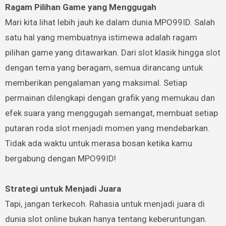
Ragam Pilihan Game yang Menggugah
Mari kita lihat lebih jauh ke dalam dunia MPO99ID. Salah
satu hal yang membuatnya istimewa adalah ragam
pilihan game yang ditawarkan. Dari slot klasik hingga slot
dengan tema yang beragam, semua dirancang untuk
memberikan pengalaman yang maksimal. Setiap
permainan dilengkapi dengan grafik yang memukau dan
efek suara yang menggugah semangat, membuat setiap
putaran roda slot menjadi momen yang mendebarkan.
Tidak ada waktu untuk merasa bosan ketika kamu
bergabung dengan MPO99ID!
Strategi untuk Menjadi Juara
Tapi, jangan terkecoh. Rahasia untuk menjadi juara di
dunia slot online bukan hanya tentang keberuntungan.