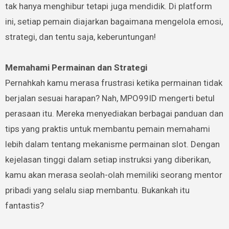
tak hanya menghibur tetapi juga mendidik. Di platform
ini, setiap pemain diajarkan bagaimana mengelola emosi,
strategi, dan tentu saja, keberuntungan!
Memahami Permainan dan Strategi
Pernahkah kamu merasa frustrasi ketika permainan tidak
berjalan sesuai harapan? Nah, MPO99ID mengerti betul
perasaan itu. Mereka menyediakan berbagai panduan dan
tips yang praktis untuk membantu pemain memahami
lebih dalam tentang mekanisme permainan slot. Dengan
kejelasan tinggi dalam setiap instruksi yang diberikan,
kamu akan merasa seolah-olah memiliki seorang mentor
pribadi yang selalu siap membantu. Bukankah itu
fantastis?