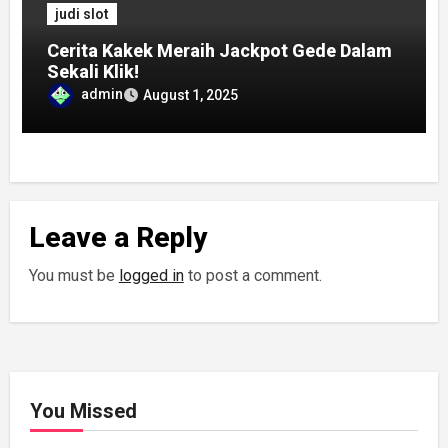
judi slot
Cerita Kakek Meraih Jackpot Gede Dalam
Sekali Klik!
admin
August 1, 2025
Leave a Reply
You must be
logged in
to post a comment.
You Missed