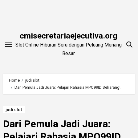
Skip
to
content
cmisecretariaejecutiva.org
Slot Online Hiburan Seru dengan Peluang Menang
Besar
Home
judi slot
Dari Pemula Jadi Juara: Pelajari Rahasia MPO99ID Sekarang!
judi slot
Dari Pemula Jadi Juara:
Pelajari Rahasia MPO99ID