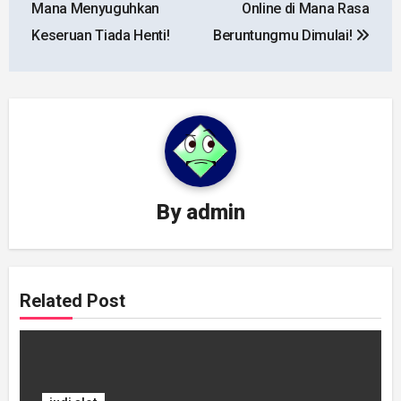
Mana Menyuguhkan
Online di Mana Rasa
Keseruan Tiada Henti!
Beruntungmu Dimulai!
By
admin
Related Post